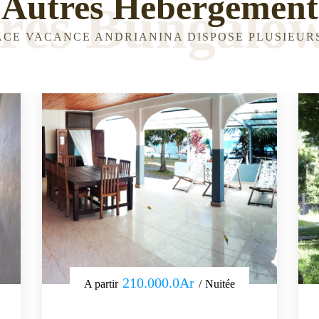
Autres Hébergement
es Bungalows
ACE VACANCE ANDRIANINA DISPOSE PLUSIEU
210.000.0Ar
A partir
Nuitée