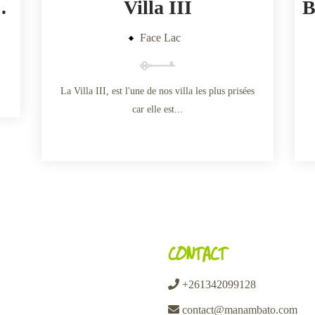
 face lac )
Villa III
B
Face Lac
La Villa III, est l'une de nos villa les plus prisées
car elle est...
CONTACT
+261342099128
contact@manambato.com